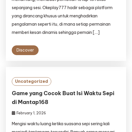
sepanjang sesi. Okeplay777 hadir sebagai platform
yang dirancang khusus untuk menghadirkan
pengalaman seperti itu, di mana setiap permainan
memberi kesan dinamis sehingga pemain […]
Discover
Uncategorized
Game yang Cocok Buat Isi Waktu Sepi
di Mantap168
February 1, 2026
Mengisi waktu luang ketika suasana sepi sering kali