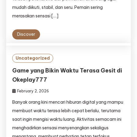
mudah diikuti, stabil, dan seru. Pemain sering
merasakan sensasi […]
Discover
Uncategorized
Game yang Bikin Waktu Terasa Gesit di
Okeplay777
February 2, 2026
Banyak orang kini mencari hiburan digital yang mampu
membuat waktu terasa lebih cepat berlalu, terutama
saat ingin mengisi waktu luang. Aktivitas semacam ini
menghadirkan sensasi menyenangkan sekaligus
menantang, membuat perhatian tetap terfokus