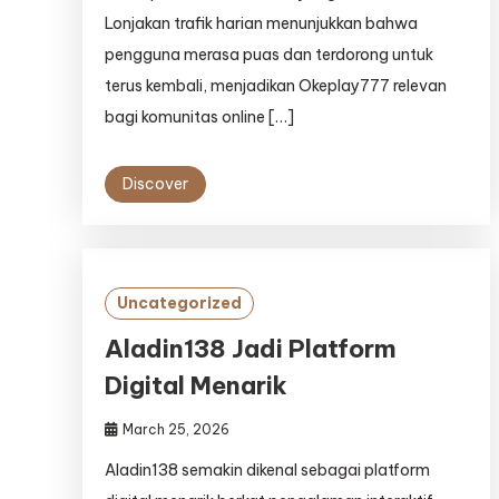
Lonjakan trafik harian menunjukkan bahwa
pengguna merasa puas dan terdorong untuk
terus kembali, menjadikan Okeplay777 relevan
bagi komunitas online […]
Discover
Uncategorized
Aladin138 Jadi Platform
Digital Menarik
March 25, 2026
Aladin138 semakin dikenal sebagai platform