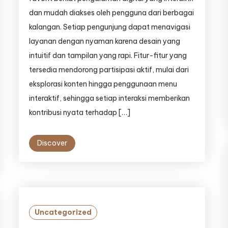
dan mudah diakses oleh pengguna dari berbagai
kalangan. Setiap pengunjung dapat menavigasi
layanan dengan nyaman karena desain yang
intuitif dan tampilan yang rapi. Fitur-fitur yang
tersedia mendorong partisipasi aktif, mulai dari
eksplorasi konten hingga penggunaan menu
interaktif, sehingga setiap interaksi memberikan
kontribusi nyata terhadap […]
Discover
Uncategorized