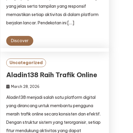
yang jelas serta tampilan yang responsif
memastikan setiap aktivitas di dalam platform
berjalan lancar. Pendekatan ini […]
Discover
Uncategorized
Aladin138 Raih Trafik Online
March 28, 2026
Aladin138 menjadi salah satu platform digital
yang dirancang untuk membantu pengguna
meraih trafik online secara konsisten dan efektif.
Dengan struktur sistem yang terorganisir, setiap
fitur mendukung aktivitas yang dapat