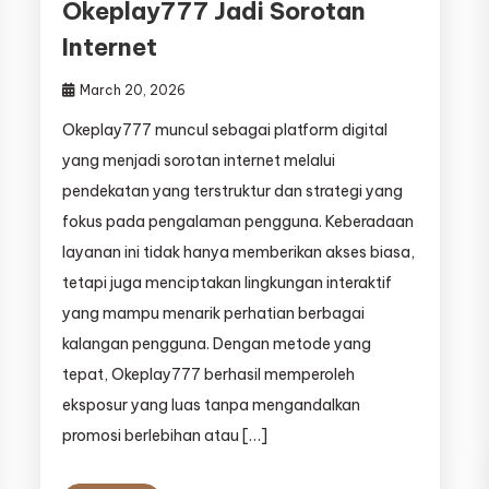
Okeplay777 Jadi Sorotan
Internet
March 20, 2026
Okeplay777 muncul sebagai platform digital
yang menjadi sorotan internet melalui
pendekatan yang terstruktur dan strategi yang
fokus pada pengalaman pengguna. Keberadaan
layanan ini tidak hanya memberikan akses biasa,
tetapi juga menciptakan lingkungan interaktif
yang mampu menarik perhatian berbagai
kalangan pengguna. Dengan metode yang
tepat, Okeplay777 berhasil memperoleh
eksposur yang luas tanpa mengandalkan
promosi berlebihan atau […]