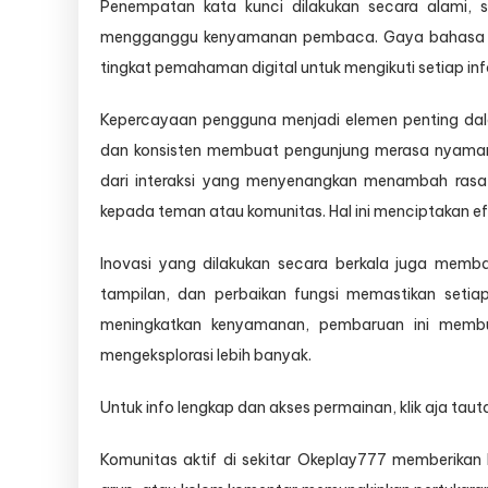
Penempatan kata kunci dilakukan secara alami, s
mengganggu kenyamanan pembaca. Gaya bahasa r
tingkat pemahaman digital untuk mengikuti setiap i
Kepercayaan pengguna menjadi elemen penting da
dan konsisten membuat pengunjung merasa nyaman 
dari interaksi yang menyenangkan menambah ras
kepada teman atau komunitas. Hal ini menciptakan e
Inovasi yang dilakukan secara berkala juga memba
tampilan, dan perbaikan fungsi memastikan seti
meningkatkan kenyamanan, pembaruan ini memb
mengeksplorasi lebih banyak.
Untuk info lengkap dan akses permainan, klik aja tau
Komunitas aktif di sekitar Okeplay777 memberikan 