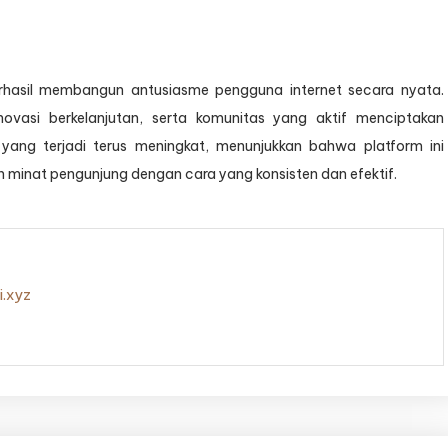
rhasil membangun antusiasme pengguna internet secara nyata.
novasi berkelanjutan, serta komunitas yang aktif menciptakan
yang terjadi terus meningkat, menunjukkan bahwa platform ini
minat pengunjung dengan cara yang konsisten dan efektif.
i.xyz