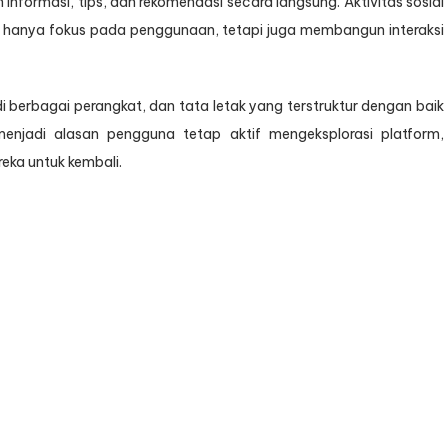
nformasi, tips, dan rekomendasi secara langsung. Aktivitas sosial
ak hanya fokus pada penggunaan, tetapi juga membangun interaksi
di berbagai perangkat, dan tata letak yang terstruktur dengan baik
menjadi alasan pengguna tetap aktif mengeksplorasi platform,
eka untuk kembali.