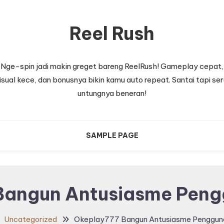
Reel Rush
Nge-spin jadi makin greget bareng ReelRush! Gameplay cepat,
isual kece, dan bonusnya bikin kamu auto repeat. Santai tapi ser
untungnya beneran!
SAMPLE PAGE
Bangun Antusiasme Pengg
Uncategorized
Okeplay777 Bangun Antusiasme Pengguna