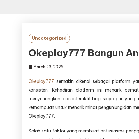
Uncategorized
Okeplay777 Bangun An
March 23, 2026
Okeplay777
semakin dikenal sebagai platform 
konsisten. Kehadiran platform ini menarik perh
menyenangkan, dan interaktif bagi siapa pun yang 
kemampuan untuk menarik minat pengunjung dan mem
Okeplay777.
Salah satu faktor yang membuat antusiasme penggu