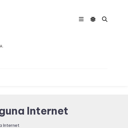
u,
una Internet
 Internet