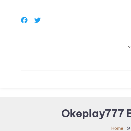
Skip
To
Content
v
Okeplay777 
Home