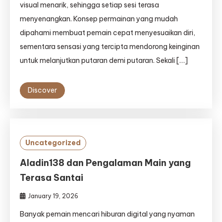
visual menarik, sehingga setiap sesi terasa
menyenangkan. Konsep permainan yang mudah
dipahami membuat pemain cepat menyesuaikan diri,
sementara sensasi yang tercipta mendorong keinginan
untuk melanjutkan putaran demi putaran. Sekali […]
Discover
Uncategorized
Aladin138 dan Pengalaman Main yang
Terasa Santai
January 19, 2026
Banyak pemain mencari hiburan digital yang nyaman