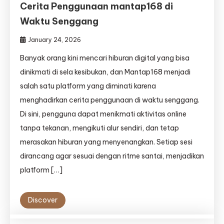
Cerita Penggunaan mantap168 di
Waktu Senggang
January 24, 2026
Banyak orang kini mencari hiburan digital yang bisa
dinikmati di sela kesibukan, dan Mantap168 menjadi
salah satu platform yang diminati karena
menghadirkan cerita penggunaan di waktu senggang.
Di sini, pengguna dapat menikmati aktivitas online
tanpa tekanan, mengikuti alur sendiri, dan tetap
merasakan hiburan yang menyenangkan. Setiap sesi
dirancang agar sesuai dengan ritme santai, menjadikan
platform […]
Discover