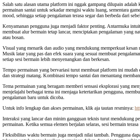
Salah satu alasan utama platform ini nggak gampang dilupain adalah 
permainan santai untuk sekadar mengisi waktu luang, sementara game 
mood, sehingga setiap pengalaman terasa segar dan berbeda dari seb
Kenyamanan pengguna juga menjadi faktor penting. Antarmuka intuit
membuat alur bermain tetap lancar, menciptakan pengalaman yang natu
atau bosan.
Visual yang menarik dan audio yang mendukung memperkuat kesan mem
Musik latar yang pas dan efek suara yang sesuai membuat pengalama
setiap sesi bermain lebih menyenangkan dan berkesan.
Tempo permainan yang bervariasi turut membuat platform ini mudah d
dan strategi matang. Kombinasi tempo santai dan menantang membantu
Tema permainan yang beragam memberi sensasi eksplorasi yang men
menjelajahi berbagai tema ini menjaga ketertarikan pengguna, membuat
pengalaman baru untuk dicoba.
Untuk info lengkap dan akses permainan, klik aja tautan resminya:
ht
Interaksi yang lancar dan minim gangguan teknis turut mendukung p
permainan. Ketika semua elemen berjalan selaras, sesi bermain tera
Fleksibilitas waktu bermain juga menjadi nilai tambah. Pengguna dapa