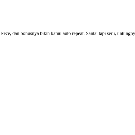
kece, dan bonusnya bikin kamu auto repeat. Santai tapi seru, untungn