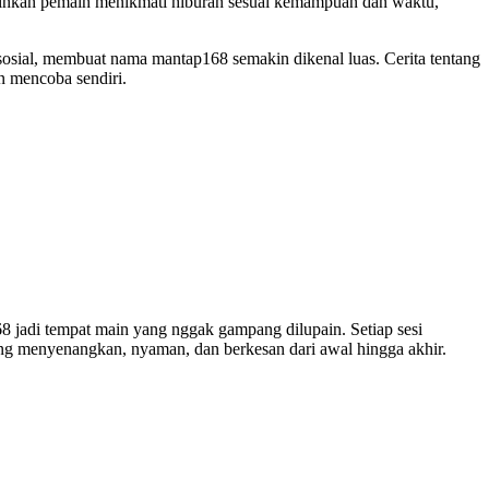
ungkinkan pemain menikmati hiburan sesuai kemampuan dan waktu,
sosial, membuat nama mantap168 semakin dikenal luas. Cerita tentang
n mencoba sendiri.
168 jadi tempat main yang nggak gampang dilupain. Setiap sesi
g menyenangkan, nyaman, dan berkesan dari awal hingga akhir.