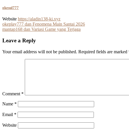
okesul777
Website
https://aladin138-ki.xyz
Post
okeplay777 dan Fenomena Main Santai 2026
mantap168 dan Variasi Game yang Terjaga
navigation
Leave a Reply
Your email address will not be published.
Required fields are marked
Comment
*
Name
*
Email
*
Website