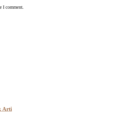
me I comment.
 Arti