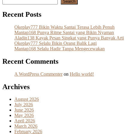
Search
Recent Posts
Okeplay777 Bikin Waktu Santai Terasa Lebih Penuh
Mantap168 Punya Ritme Santai yang Bikin Nyaman
Aladin138 Kayak Pesan Singkat yang Punya Banyak Arti
Okeplay777 Selalu Bikin Orang Balik Lagi
Mantap168 Selalu Hadir Tanpa Mengecewakan
Recent Comments
A WordPress Commenter
on
Hello world!
Archives
August 2026
July 2026
June 2026
May 2026
April 2026
March 2026
February 2026