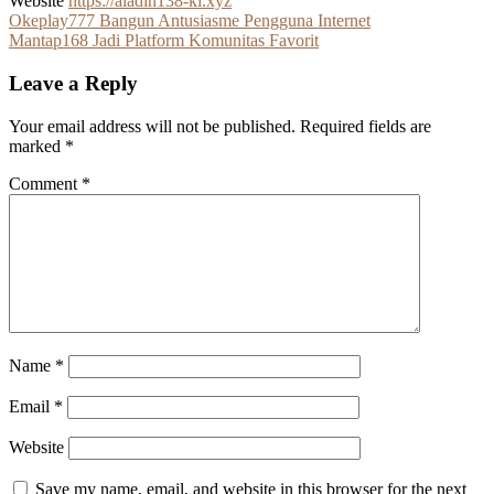
Website
https://aladin138-ki.xyz
Post
Okeplay777 Bangun Antusiasme Pengguna Internet
Mantap168 Jadi Platform Komunitas Favorit
navigation
Leave a Reply
Your email address will not be published.
Required fields are
marked
*
Comment
*
Name
*
Email
*
Website
Save my name, email, and website in this browser for the next