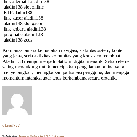
link alternatif aladin138
aladin138 slot online
RTP aladin138
link gacor aladin138
aladin138 slot gacor
link terbaru aladin138
pragmatic aladin138
aladin138 zeus
Kombinasi antara kemudahan navigasi, stabilitas sistem, konten
yang jelas, serta aktivitas komunitas yang konsisten membuat
Aladin138 mampu menjadi platform digital menarik. Setiap elemen
saling mendukung untuk menciptakan pengalaman online yang
menyenangkan, meningkatkan partisipasi pengguna, dan menjaga
momentum interaksi agar terus berkembang secara organik.
okesul777