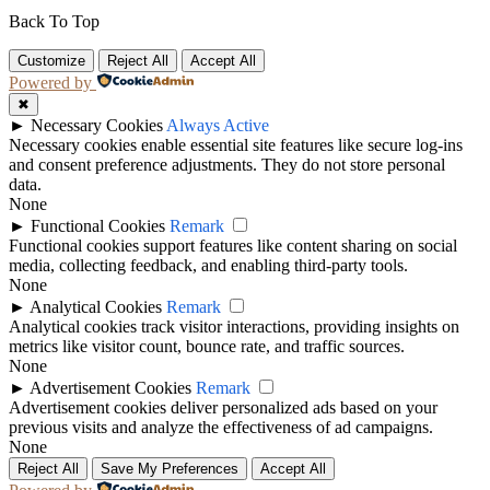
Back To Top
Customize
Reject All
Accept All
Powered by
✖
►
Necessary Cookies
Always Active
Necessary cookies enable essential site features like secure log-ins
and consent preference adjustments. They do not store personal
data.
None
►
Functional Cookies
Remark
Functional cookies support features like content sharing on social
media, collecting feedback, and enabling third-party tools.
None
►
Analytical Cookies
Remark
Analytical cookies track visitor interactions, providing insights on
metrics like visitor count, bounce rate, and traffic sources.
None
►
Advertisement Cookies
Remark
Advertisement cookies deliver personalized ads based on your
previous visits and analyze the effectiveness of ad campaigns.
None
Reject All
Save My Preferences
Accept All