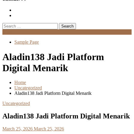
Search
for:
Menu
Sample Page
Aladin138 Jadi Platform
Digital Menarik
Home
Uncategorized
Aladin138 Jadi Platform Digital Menarik
Uncategorized
Aladin138 Jadi Platform Digital Menarik
March 25, 2026
March 25, 2026