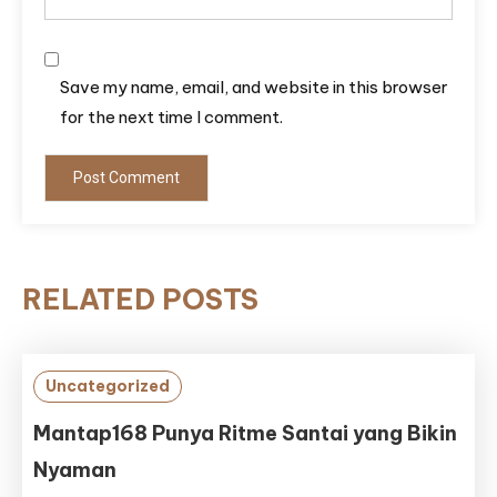
Save my name, email, and website in this browser
for the next time I comment.
RELATED POSTS
Uncategorized
Mantap168 Punya Ritme Santai yang Bikin
Nyaman