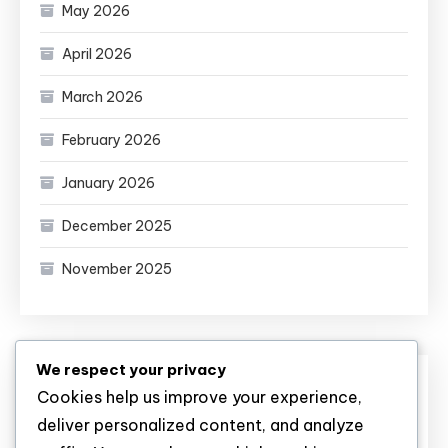
May 2026
April 2026
March 2026
February 2026
January 2026
December 2025
November 2025
We respect your privacy
Categories
Cookies help us improve your experience,
deliver personalized content, and analyze