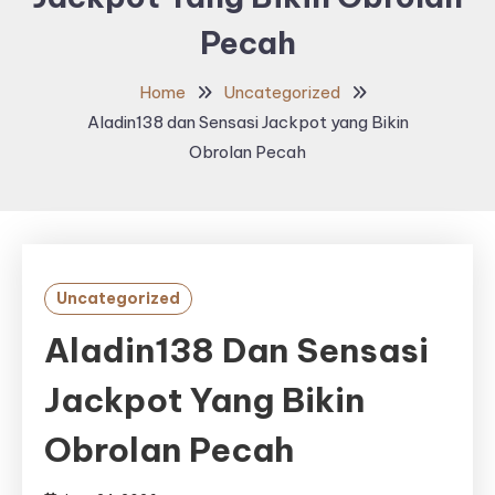
Pecah
Home
Uncategorized
Aladin138 dan Sensasi Jackpot yang Bikin
Obrolan Pecah
Uncategorized
Aladin138 Dan Sensasi
Jackpot Yang Bikin
Obrolan Pecah