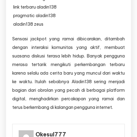
link terbaru aladin138
pragmatic aladin138
aladin138 zeus
Sensasi jackpot yang ramai dibicarakan, ditambah
dengan interaksi komunitas yang aktif, membuat
suasana diskusi terasa lebih hidup. Banyak pengguna
merasa tertarik mengikuti perkembangan terbaru
karena selalu ada cerita baru yang muncul dari waktu
ke waktu. Itulah sebabnya Aladin138 sering menjadi
bagian dari obrolan yang pecah di berbagai platform
digital, menghadirkan percakapan yang ramai dan
terus berkembang di kalangan pengguna internet.
Okesul777