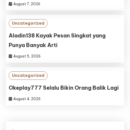
August 7, 2026
Uncategorized
Aladin138 Kayak Pesan Singkat yang
Punya Banyak Arti
August 5, 2026
Uncategorized
Okeplay777 Selalu Bikin Orang Balik Lagi
August 4, 2026