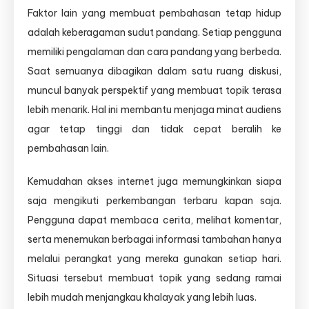
Faktor lain yang membuat pembahasan tetap hidup
adalah keberagaman sudut pandang. Setiap pengguna
memiliki pengalaman dan cara pandang yang berbeda.
Saat semuanya dibagikan dalam satu ruang diskusi,
muncul banyak perspektif yang membuat topik terasa
lebih menarik. Hal ini membantu menjaga minat audiens
agar tetap tinggi dan tidak cepat beralih ke
pembahasan lain.
Kemudahan akses internet juga memungkinkan siapa
saja mengikuti perkembangan terbaru kapan saja.
Pengguna dapat membaca cerita, melihat komentar,
serta menemukan berbagai informasi tambahan hanya
melalui perangkat yang mereka gunakan setiap hari.
Situasi tersebut membuat topik yang sedang ramai
lebih mudah menjangkau khalayak yang lebih luas.