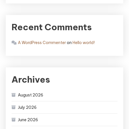
Recent Comments
A WordPress Commenter
on
Hello world!
Archives
August 2026
July 2026
June 2026