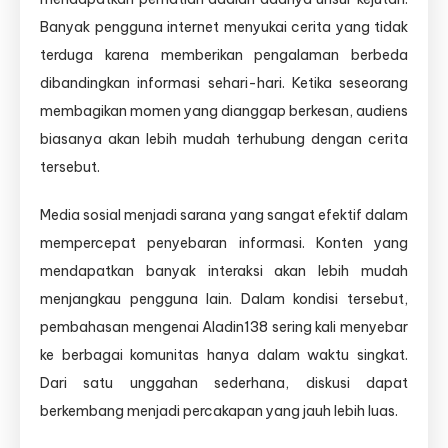
Banyak pengguna internet menyukai cerita yang tidak
terduga karena memberikan pengalaman berbeda
dibandingkan informasi sehari-hari. Ketika seseorang
membagikan momen yang dianggap berkesan, audiens
biasanya akan lebih mudah terhubung dengan cerita
tersebut.
Media sosial menjadi sarana yang sangat efektif dalam
mempercepat penyebaran informasi. Konten yang
mendapatkan banyak interaksi akan lebih mudah
menjangkau pengguna lain. Dalam kondisi tersebut,
pembahasan mengenai Aladin138 sering kali menyebar
ke berbagai komunitas hanya dalam waktu singkat.
Dari satu unggahan sederhana, diskusi dapat
berkembang menjadi percakapan yang jauh lebih luas.