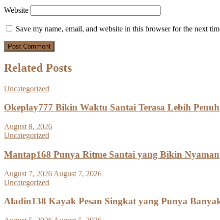
Website
Save my name, email, and website in this browser for the next ti
Related Posts
Uncategorized
Okeplay777 Bikin Waktu Santai Terasa Lebih Penuh
August 8, 2026
Uncategorized
Mantap168 Punya Ritme Santai yang Bikin Nyaman
August 7, 2026
August 7, 2026
Uncategorized
Aladin138 Kayak Pesan Singkat yang Punya Banyak