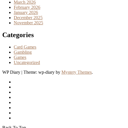
March 2026
February 2026
January 2026
December 2025
November 2025
Categories
Card Games
Gambling
Games
Uncategorized
WP Diary
|
Theme: wp-diary by
Mystery Themes
.
Back To Top