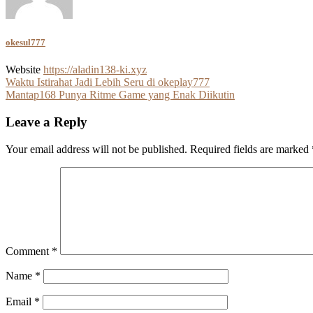
okesul777
Website
https://aladin138-ki.xyz
Post
Waktu Istirahat Jadi Lebih Seru di okeplay777
Mantap168 Punya Ritme Game yang Enak Diikutin
navigation
Leave a Reply
Your email address will not be published.
Required fields are marked
Comment
*
Name
*
Email
*