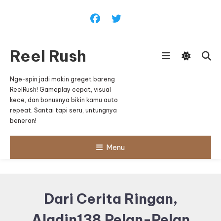
Skip
To
Content
Reel Rush
Nge-spin jadi makin greget bareng
ReelRush! Gameplay cepat, visual
kece, dan bonusnya bikin kamu auto
repeat. Santai tapi seru, untungnya
beneran!
Menu
Dari Cerita Ringan,
Aladin138 Pelan-Pelan