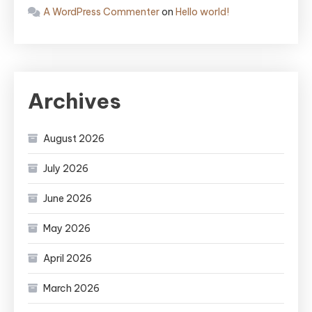
A WordPress Commenter
on
Hello world!
Archives
August 2026
July 2026
June 2026
May 2026
April 2026
March 2026