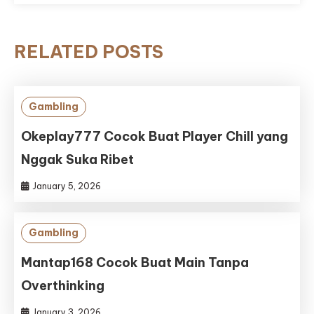
RELATED POSTS
Gambling
Okeplay777 Cocok Buat Player Chill yang
Nggak Suka Ribet
January 5, 2026
Gambling
Mantap168 Cocok Buat Main Tanpa
Overthinking
January 3, 2026