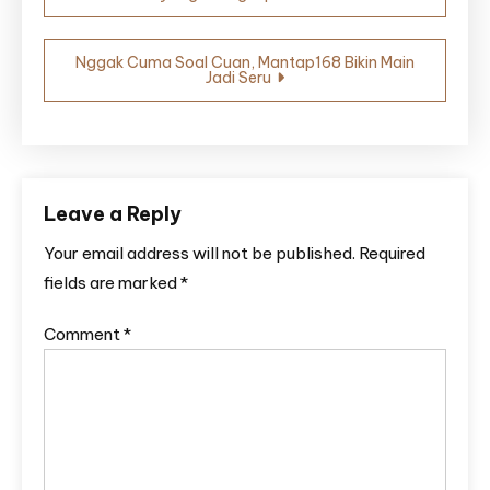
navigation
Nggak Cuma Soal Cuan, Mantap168 Bikin Main
Jadi Seru
Leave a Reply
Your email address will not be published.
Required
fields are marked
*
Comment
*