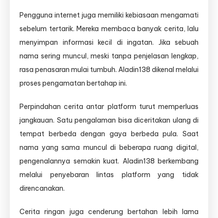
Pengguna internet juga memiliki kebiasaan mengamati
sebelum tertarik. Mereka membaca banyak cerita, lalu
menyimpan informasi kecil di ingatan. Jika sebuah
nama sering muncul, meski tanpa penjelasan lengkap,
rasa penasaran mulai tumbuh. Aladin138 dikenal melalui
proses pengamatan bertahap ini.
Perpindahan cerita antar platform turut memperluas
jangkauan. Satu pengalaman bisa diceritakan ulang di
tempat berbeda dengan gaya berbeda pula. Saat
nama yang sama muncul di beberapa ruang digital,
pengenalannya semakin kuat. Aladin138 berkembang
melalui penyebaran lintas platform yang tidak
direncanakan.
Cerita ringan juga cenderung bertahan lebih lama