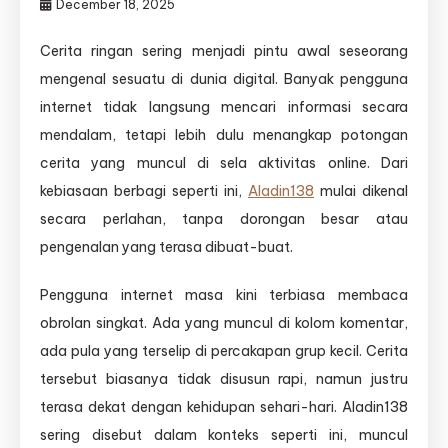
December 18, 2025
Cerita ringan sering menjadi pintu awal seseorang
mengenal sesuatu di dunia digital. Banyak pengguna
internet tidak langsung mencari informasi secara
mendalam, tetapi lebih dulu menangkap potongan
cerita yang muncul di sela aktivitas online. Dari
kebiasaan berbagi seperti ini,
Aladin138
mulai dikenal
secara perlahan, tanpa dorongan besar atau
pengenalan yang terasa dibuat-buat.
Pengguna internet masa kini terbiasa membaca
obrolan singkat. Ada yang muncul di kolom komentar,
ada pula yang terselip di percakapan grup kecil. Cerita
tersebut biasanya tidak disusun rapi, namun justru
terasa dekat dengan kehidupan sehari-hari. Aladin138
sering disebut dalam konteks seperti ini, muncul