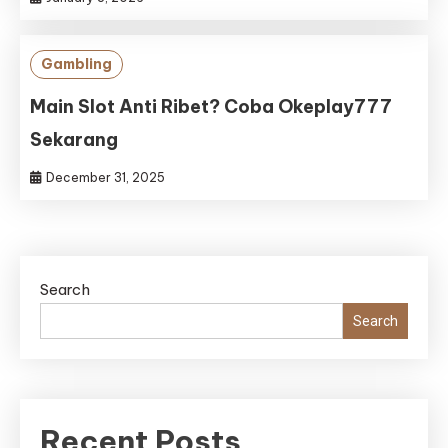
Gambling
Main Slot Anti Ribet? Coba Okeplay777
Sekarang
December 31, 2025
Search
Search
Recent Posts