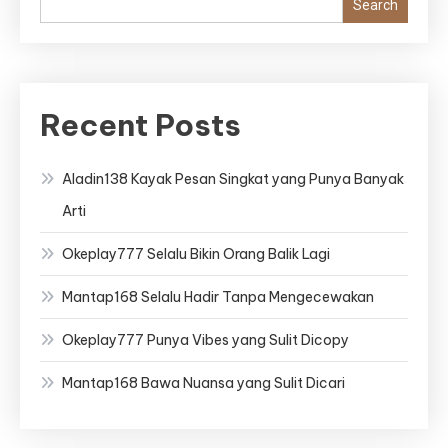
Search
Recent Posts
Aladin138 Kayak Pesan Singkat yang Punya Banyak
Arti
Okeplay777 Selalu Bikin Orang Balik Lagi
Mantap168 Selalu Hadir Tanpa Mengecewakan
Okeplay777 Punya Vibes yang Sulit Dicopy
Mantap168 Bawa Nuansa yang Sulit Dicari