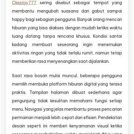
Okeplay777
sering disebut sebagai tempat yang
membantu mengubah suasana dari gabut sampai
happy bagi sebagian pengguna. Banyak orang mencari
hiburan yang bisa diakses dengan mudah ketika waktu
luang datang tanpa rencana khusus. Kondisi santai
kadang membuat seseorang ingin menemukan
aktivitas ringan yang tidak terlalu rumit, namun tetap
memberikan rasa menyenangkan saat dijalankan.
Saat rasa bosan mulai muncul, beberapa pengguna
memilih membuka platform hiburan digital yang terasa
praktis. Tampilan halaman dibuat sederhana agar
pengunjung tidak kesulitan memahami fungsi setiap
menu. Navigasi yang jelas membantu proses pencarian
permainan menjadi lebih cepat dan efisien. Pendekatan
desain seperti ini memberi kenyamanan visual ketika