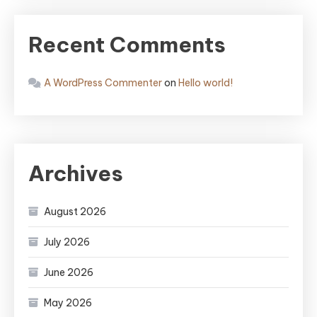
Recent Comments
A WordPress Commenter
on
Hello world!
Archives
August 2026
July 2026
June 2026
May 2026