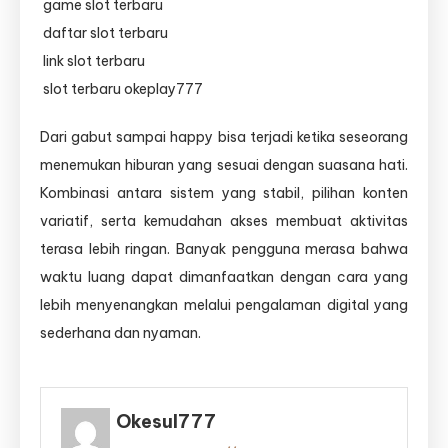
game slot terbaru
daftar slot terbaru
link slot terbaru
slot terbaru okeplay777
Dari gabut sampai happy bisa terjadi ketika seseorang
menemukan hiburan yang sesuai dengan suasana hati.
Kombinasi antara sistem yang stabil, pilihan konten
variatif, serta kemudahan akses membuat aktivitas
terasa lebih ringan. Banyak pengguna merasa bahwa
waktu luang dapat dimanfaatkan dengan cara yang
lebih menyenangkan melalui pengalaman digital yang
sederhana dan nyaman.
Okesul777