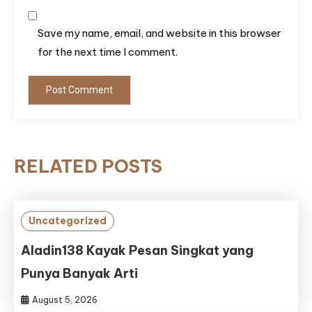
Save my name, email, and website in this browser
for the next time I comment.
RELATED POSTS
Uncategorized
Aladin138 Kayak Pesan Singkat yang
Punya Banyak Arti
August 5, 2026