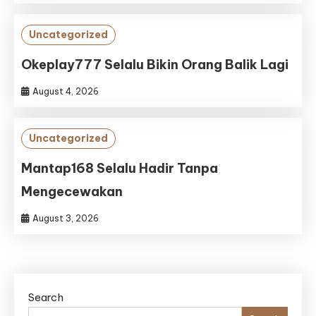
Uncategorized
Okeplay777 Selalu Bikin Orang Balik Lagi
August 4, 2026
Uncategorized
Mantap168 Selalu Hadir Tanpa
Mengecewakan
August 3, 2026
Search