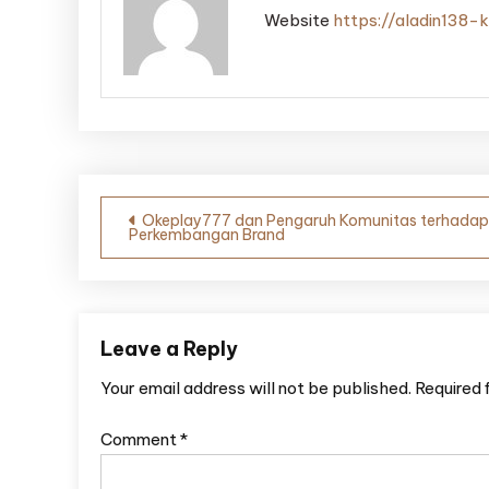
Website
https://aladin138-k
Post
Okeplay777 dan Pengaruh Komunitas terhadap
Perkembangan Brand
navigation
Leave a Reply
Your email address will not be published.
Required 
Comment
*