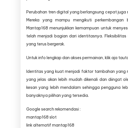
Perubahan tren digital yang berlangsung cepat juga
Mereka yang mampu mengikuti perkembangan b
Mantap168 menunjukkan kemampuan untuk menyesua
telah menjadi bagian dari identitasnya. Fleksibilita
yang terus bergerak.
Untuk info lengkap dan akses permainan, klik aja tau
Identitas yang kuat menjadi faktor tambahan yang
yang jelas akan lebih mudah dikenali dan diingat 
kesan yang lebih mendalam sehingga pengguna leb
banyaknya pilihan yang tersedia.
Google search rekomendasi :
mantap168 slot
link alternatif mantap168