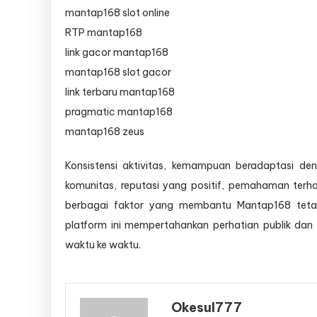
mantap168 slot online
RTP mantap168
link gacor mantap168
mantap168 slot gacor
link terbaru mantap168
pragmatic mantap168
mantap168 zeus
Konsistensi aktivitas, kemampuan beradaptasi de
komunitas, reputasi yang positif, pemahaman terh
berbagai faktor yang membantu Mantap168 tetap
platform ini mempertahankan perhatian publik dan t
waktu ke waktu.
Okesul777