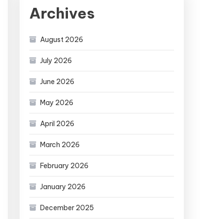
Archives
August 2026
July 2026
June 2026
May 2026
April 2026
March 2026
February 2026
January 2026
December 2025