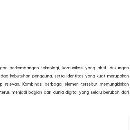
ngan perkembangan teknologi, komunikasi yang aktif, dukungan
adap kebutuhan pengguna, serta identitas yang kuat merupakan
 relevan. Kombinasi berbagai elemen tersebut memungkinkan
erus menjadi bagian dari dunia digital yang selalu berubah dari