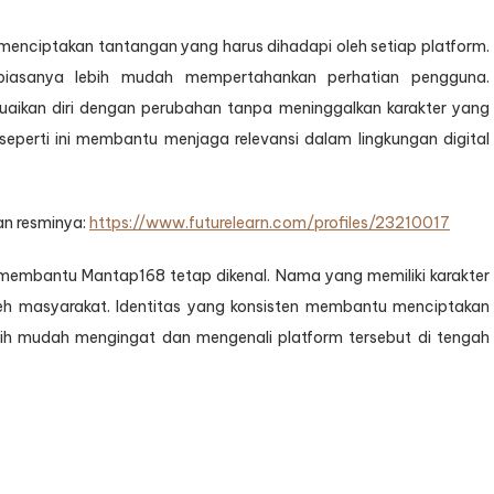
 menciptakan tantangan yang harus dihadapi oleh setiap platform.
iasanya lebih mudah mempertahankan perhatian pengguna.
ikan diri dengan perubahan tanpa meninggalkan karakter yang
s seperti ini membantu menjaga relevansi dalam lingkungan digital
tan resminya:
https://www.futurelearn.com/profiles/23210017
 membantu Mantap168 tetap dikenal. Nama yang memiliki karakter
oleh masyarakat. Identitas yang konsisten membantu menciptakan
ih mudah mengingat dan mengenali platform tersebut di tengah