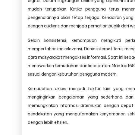
digital. Dalam lingkungan online yang dipenuhi info
mudah terlupakan. Ketika pengguna terus mene
pengenalannya akan tetap terjaga. Kehadiran yang
dengan audiens dan menjaga perhatian publik dari wa
Selain konsistensi, kemampuan mengikuti pe
mempertahankan relevansi. Dunia internet terus men
cara masyarakat mengakses informasi. Saat ini sebagi
menawarkan kemudahan dan kecepatan. Mantap168 m
sesuai dengan kebutuhan pengguna modern.
Kemudahan akses menjadi faktor lain yang men
menginginkan pengalaman yang sederhana dan 
memungkinkan informasi ditemukan dengan cepa
pendekatan yang mengutamakan kenyamanan sehi
dengan lebih efisien.