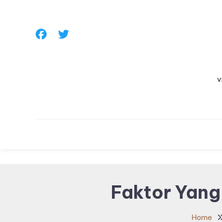
Skip
To
Content
v
Faktor Yang
Home