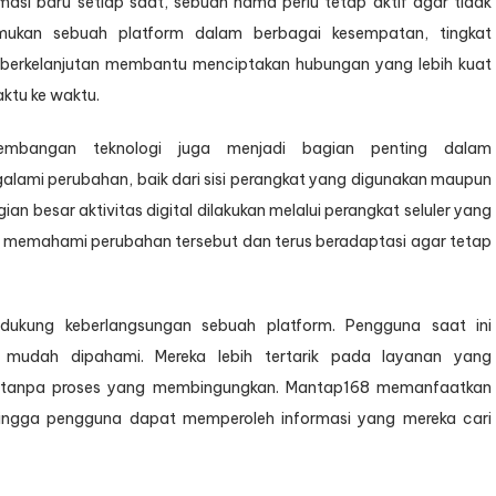
rmasi baru setiap saat, sebuah nama perlu tetap aktif agar tidak
mukan sebuah platform dalam berbagai kesempatan, tingkat
 berkelanjutan membantu menciptakan hubungan yang lebih kuat
ktu ke waktu.
rkembangan teknologi juga menjadi bagian penting dalam
galami perubahan, baik dari sisi perangkat yang digunakan maupun
an besar aktivitas digital dilakukan melalui perangkat seluler yang
emahami perubahan tersebut dan terus beradaptasi agar tetap
dukung keberlangsungan sebuah platform. Pengguna saat ini
mudah dipahami. Mereka lebih tertarik pada layanan yang
t tanpa proses yang membingungkan. Mantap168 memanfaatkan
ngga pengguna dapat memperoleh informasi yang mereka cari