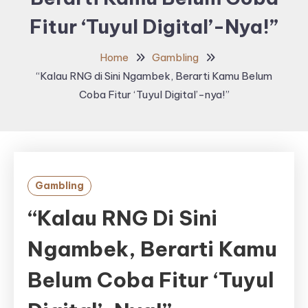
Fitur ‘Tuyul Digital’-Nya!”
Home
Gambling
“Kalau RNG di Sini Ngambek, Berarti Kamu Belum
Coba Fitur ‘Tuyul Digital’-nya!”
Gambling
“Kalau RNG Di Sini
Ngambek, Berarti Kamu
Belum Coba Fitur ‘Tuyul