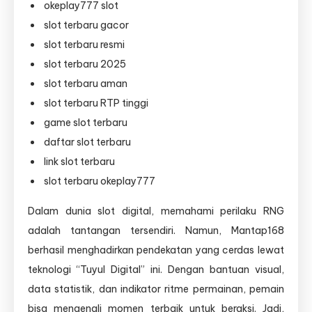
okeplay777 slot
slot terbaru gacor
slot terbaru resmi
slot terbaru 2025
slot terbaru aman
slot terbaru RTP tinggi
game slot terbaru
daftar slot terbaru
link slot terbaru
slot terbaru okeplay777
Dalam dunia slot digital, memahami perilaku RNG
adalah tantangan tersendiri. Namun, Mantap168
berhasil menghadirkan pendekatan yang cerdas lewat
teknologi “Tuyul Digital” ini. Dengan bantuan visual,
data statistik, dan indikator ritme permainan, pemain
bisa mengenali momen terbaik untuk beraksi. Jadi,