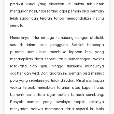
prediksi visual yang diberikan. Ini bukan trik untuk
mengubah hasil, tapi sarana agar pemain bisa bermain
lebih sadar dan terarah tanpa mengandalkan insting
semata.
Menariknya, fitur ini juga terhubung dengan statistik
sesi di dalam akun pengguna. Setelah beberapa
putaran, kamu bisa membuka laporan kecil yang
menampilkan data seperti rasio kemenangan, waktu
rata-rata tiap spin, hingga frekuensi munculnya
scatter dan wild. Dari laporan ini, pemain bisa melihat
pola yang sebelumnya tidak disadari. Misalnya, kapan
waktu terbaik menaikkan taruhan atau kapan harus
berhenti sementara agar sistem kembali seimbang.
Banyak pemain yang awalnya skeptis akhirnya
menyadari bahwa membaca data seperti ini lebih