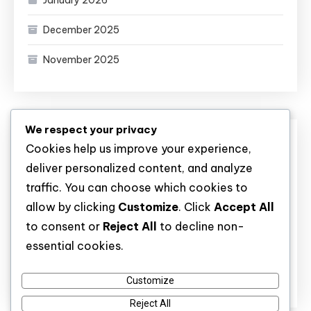
January 2026
December 2025
November 2025
We respect your privacy
Categories
Cookies help us improve your experience,
deliver personalized content, and analyze
Card Games
traffic. You can choose which cookies to
allow by clicking
Customize
. Click
Accept All
Gambling
to consent or
Reject All
to decline non-
essential cookies.
Games
Uncategorized
Customize
Reject All