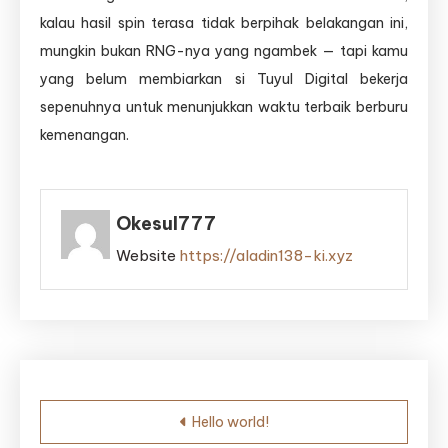
kalau hasil spin terasa tidak berpihak belakangan ini,
mungkin bukan RNG-nya yang ngambek — tapi kamu
yang belum membiarkan si Tuyul Digital bekerja
sepenuhnya untuk menunjukkan waktu terbaik berburu
kemenangan.
Okesul777
Website
https://aladin138-ki.xyz
Post
Hello world!
navigation