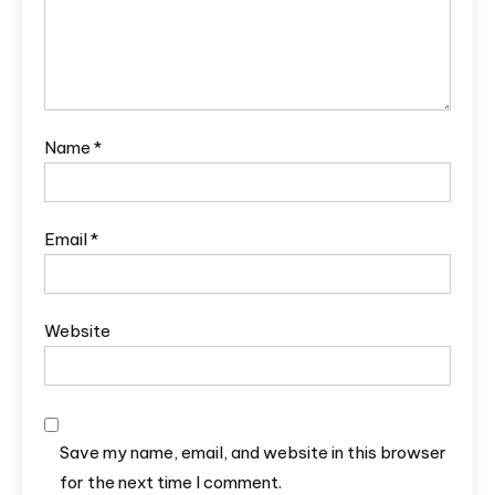
Name
*
Email
*
Website
Save my name, email, and website in this browser
for the next time I comment.