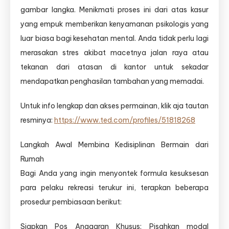
gambar langka. Menikmati proses ini dari atas kasur
yang empuk memberikan kenyamanan psikologis yang
luar biasa bagi kesehatan mental. Anda tidak perlu lagi
merasakan stres akibat macetnya jalan raya atau
tekanan dari atasan di kantor untuk sekadar
mendapatkan penghasilan tambahan yang memadai.
Untuk info lengkap dan akses permainan, klik aja tautan
resminya:
https://www.ted.com/profiles/51818268
Langkah Awal Membina Kedisiplinan Bermain dari
Rumah
Bagi Anda yang ingin menyontek formula kesuksesan
para pelaku rekreasi terukur ini, terapkan beberapa
prosedur pembiasaan berikut:
Siapkan Pos Anggaran Khusus: Pisahkan modal