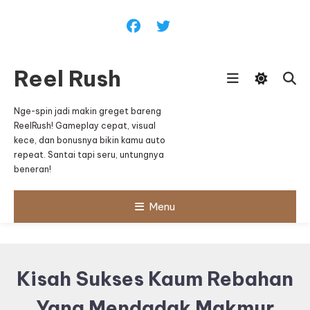
Skip
To
Content
Reel Rush
Nge-spin jadi makin greget bareng
ReelRush! Gameplay cepat, visual
kece, dan bonusnya bikin kamu auto
repeat. Santai tapi seru, untungnya
beneran!
Menu
Kisah Sukses Kaum Rebahan
Yang Mendadak Makmur