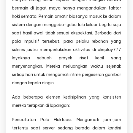
bermain di jagat maya hanya mengandalkan faktor
hoki semata. Pemain amatir biasanya masuk ke dalam
sistem dengan menggebu-gebu lalu keluar begitu saja
saat hasil awal tidak sesuai ekspektasi. Berbeda dari
pola impulsif tersebut, para pelaku rebahan yang
sukses justru memperlakukan aktivitas di okeplay777
layaknya sebuah proyek riset kecil yang
menyenangkan. Mereka meluangkan waktu sejenak
setiap hari untuk mengamati ritme pergeseran gambar
dengan kepala dingin.
Ada beberapa elemen kedisiplinan yang konsisten
mereka terapkan di lapangan:
Pencatatan Pola Fluktuasi: Mengamati jam-jam
tertentu saat server sedang berada dalam kondisi