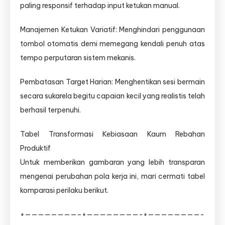
paling responsif terhadap input ketukan manual.
Manajemen Ketukan Variatif: Menghindari penggunaan
tombol otomatis demi memegang kendali penuh atas
tempo perputaran sistem mekanis.
Pembatasan Target Harian: Menghentikan sesi bermain
secara sukarela begitu capaian kecil yang realistis telah
berhasil terpenuhi.
Tabel Transformasi Kebiasaan Kaum Rebahan
Produktif
Untuk memberikan gambaran yang lebih transparan
mengenai perubahan pola kerja ini, mari cermati tabel
komparasi perilaku berikut.
+————————–+————————-+————————-