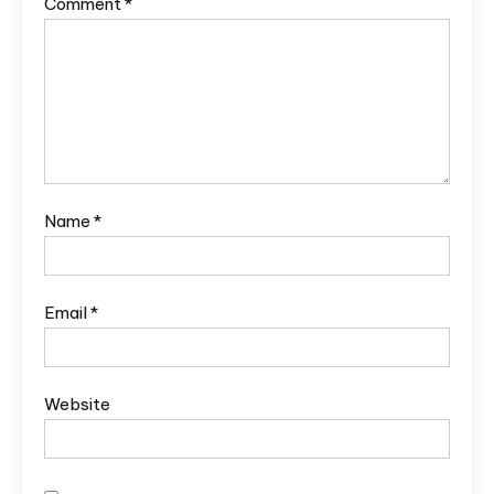
Comment
*
Name
*
Email
*
Website