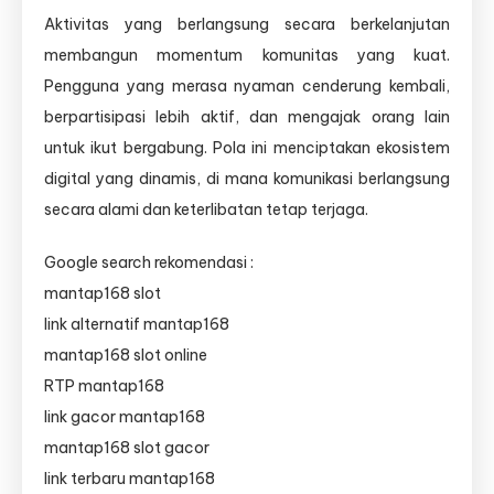
Aktivitas yang berlangsung secara berkelanjutan
membangun momentum komunitas yang kuat.
Pengguna yang merasa nyaman cenderung kembali,
berpartisipasi lebih aktif, dan mengajak orang lain
untuk ikut bergabung. Pola ini menciptakan ekosistem
digital yang dinamis, di mana komunikasi berlangsung
secara alami dan keterlibatan tetap terjaga.
Google search rekomendasi :
mantap168 slot
link alternatif mantap168
mantap168 slot online
RTP mantap168
link gacor mantap168
mantap168 slot gacor
link terbaru mantap168