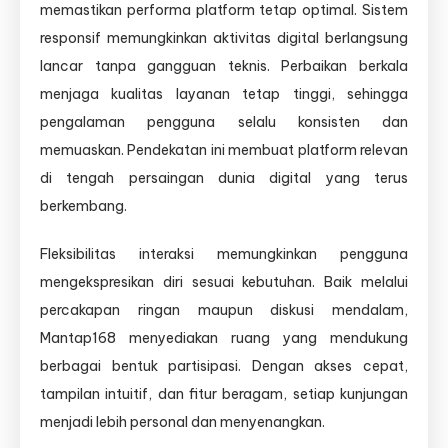
memastikan performa platform tetap optimal. Sistem
responsif memungkinkan aktivitas digital berlangsung
lancar tanpa gangguan teknis. Perbaikan berkala
menjaga kualitas layanan tetap tinggi, sehingga
pengalaman pengguna selalu konsisten dan
memuaskan. Pendekatan ini membuat platform relevan
di tengah persaingan dunia digital yang terus
berkembang.
Fleksibilitas interaksi memungkinkan pengguna
mengekspresikan diri sesuai kebutuhan. Baik melalui
percakapan ringan maupun diskusi mendalam,
Mantap168 menyediakan ruang yang mendukung
berbagai bentuk partisipasi. Dengan akses cepat,
tampilan intuitif, dan fitur beragam, setiap kunjungan
menjadi lebih personal dan menyenangkan.