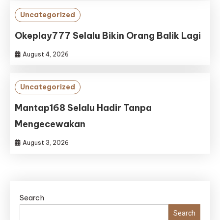
Uncategorized
Okeplay777 Selalu Bikin Orang Balik Lagi
August 4, 2026
Uncategorized
Mantap168 Selalu Hadir Tanpa
Mengecewakan
August 3, 2026
Search
Search