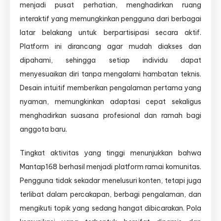
menjadi pusat perhatian, menghadirkan ruang
interaktif yang memungkinkan pengguna dari berbagai
latar belakang untuk berpartisipasi secara aktif.
Platform ini dirancang agar mudah diakses dan
dipahami, sehingga setiap individu dapat
menyesuaikan diri tanpa mengalami hambatan teknis.
Desain intuitif memberikan pengalaman pertama yang
nyaman, memungkinkan adaptasi cepat sekaligus
menghadirkan suasana profesional dan ramah bagi
anggota baru.
Tingkat aktivitas yang tinggi menunjukkan bahwa
Mantap168 berhasil menjadi platform ramai komunitas.
Pengguna tidak sekadar menelusuri konten, tetapi juga
terlibat dalam percakapan, berbagi pengalaman, dan
mengikuti topik yang sedang hangat dibicarakan. Pola