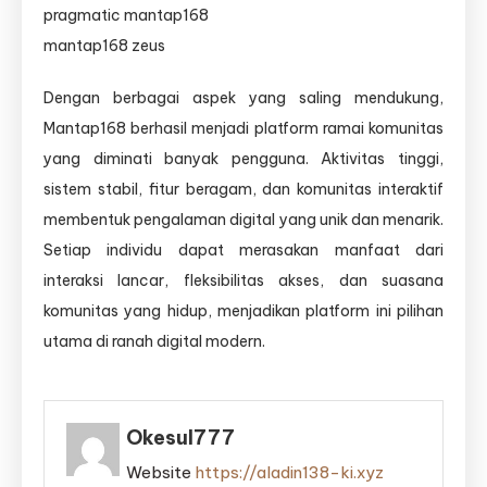
pragmatic mantap168
mantap168 zeus
Dengan berbagai aspek yang saling mendukung,
Mantap168 berhasil menjadi platform ramai komunitas
yang diminati banyak pengguna. Aktivitas tinggi,
sistem stabil, fitur beragam, dan komunitas interaktif
membentuk pengalaman digital yang unik dan menarik.
Setiap individu dapat merasakan manfaat dari
interaksi lancar, fleksibilitas akses, dan suasana
komunitas yang hidup, menjadikan platform ini pilihan
utama di ranah digital modern.
Okesul777
Website
https://aladin138-ki.xyz