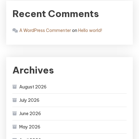
Recent Comments
A WordPress Commenter
on
Hello world!
Archives
August 2026
July 2026
June 2026
May 2026