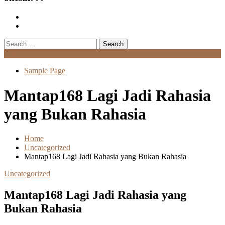
Search
for:
Menu
Sample Page
Mantap168 Lagi Jadi Rahasia
yang Bukan Rahasia
Home
Uncategorized
Mantap168 Lagi Jadi Rahasia yang Bukan Rahasia
Uncategorized
Mantap168 Lagi Jadi Rahasia yang
Bukan Rahasia