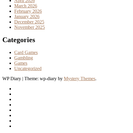
April 2026
March 2026
February 2026
January 2026
December 2025
November 2025
Categories
Card Games
Gambling
Games
Uncategorized
WP Diary
|
Theme: wp-diary by
Mystery Themes
.