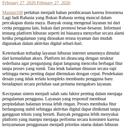
February 27, 2026
February 27, 2026
Mantap168
perlahan menjadi bahan pembicaraan karena fenomena
Lagi Jadi Rahasia yang Bukan Rahasia sering muncul dalam
percakapan dunia maya. Banyak orang mengenal layanan ini dari
cerita pengguna lain, bukan dari promosi besar-besaran. Informasi
tentang platform hiburan seperti ini biasanya menyebar secara alami
ketika pengalaman yang dirasakan terasa nyaman dan mudah
digunakan dalam aktivitas digital sehari-hari.
Ketertarikan terhadap layanan hiburan internet umumnya dimulai
dari kemudahan akses. Platform ini dirancang dengan struktur
sederhana agar pengunjung dapat langsung mencoba berbagai fitur
tanpa proses yang rumit. Tata letak halaman disusun secara rapi
sehingga menu penting dapat ditemukan dengan cepat. Pendekatan
desain yang tidak terlalu kompleks membantu pengguna baru
beradaptasi secara perlahan saat pertama mengakses layanan.
Kecepatan sistem menjadi salah satu faktor penting dalam menjaga
pengalaman pengguna. Layanan yang responsif membuat
perpindahan halaman terasa lebih ringan. Proses membuka fitur
berlangsung stabil sehingga aktivitas digital dapat dinikmati tanpa
gangguan teknis yang berarti. Banyak pengguna lebih menyukai
platform yang mampu menjaga performa secara konsisten karena
kenyamanan penggunaan menjadi prioritas utama dalam hiburan