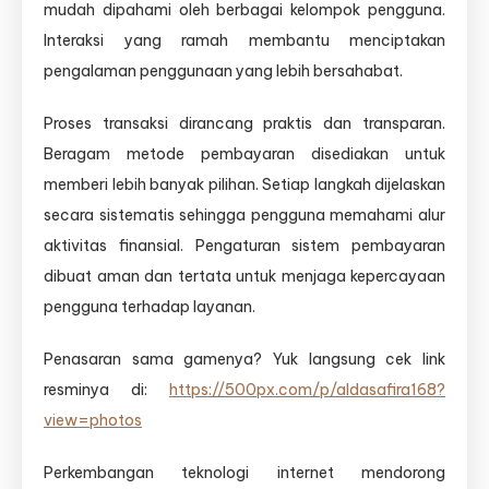
mudah dipahami oleh berbagai kelompok pengguna.
Interaksi yang ramah membantu menciptakan
pengalaman penggunaan yang lebih bersahabat.
Proses transaksi dirancang praktis dan transparan.
Beragam metode pembayaran disediakan untuk
memberi lebih banyak pilihan. Setiap langkah dijelaskan
secara sistematis sehingga pengguna memahami alur
aktivitas finansial. Pengaturan sistem pembayaran
dibuat aman dan tertata untuk menjaga kepercayaan
pengguna terhadap layanan.
Penasaran sama gamenya? Yuk langsung cek link
resminya di:
https://500px.com/p/aldasafira168?
view=photos
Perkembangan teknologi internet mendorong