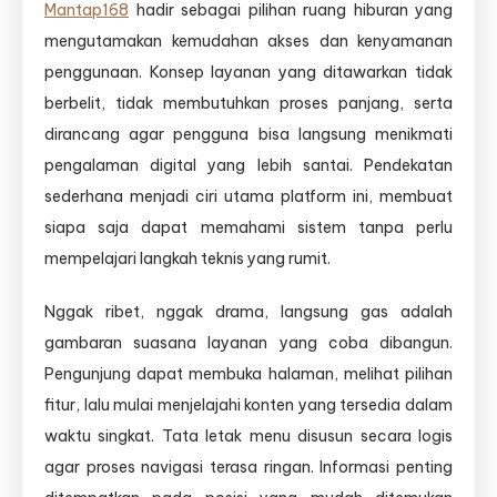
Mantap168
hadir sebagai pilihan ruang hiburan yang
mengutamakan kemudahan akses dan kenyamanan
penggunaan. Konsep layanan yang ditawarkan tidak
berbelit, tidak membutuhkan proses panjang, serta
dirancang agar pengguna bisa langsung menikmati
pengalaman digital yang lebih santai. Pendekatan
sederhana menjadi ciri utama platform ini, membuat
siapa saja dapat memahami sistem tanpa perlu
mempelajari langkah teknis yang rumit.
Nggak ribet, nggak drama, langsung gas adalah
gambaran suasana layanan yang coba dibangun.
Pengunjung dapat membuka halaman, melihat pilihan
fitur, lalu mulai menjelajahi konten yang tersedia dalam
waktu singkat. Tata letak menu disusun secara logis
agar proses navigasi terasa ringan. Informasi penting