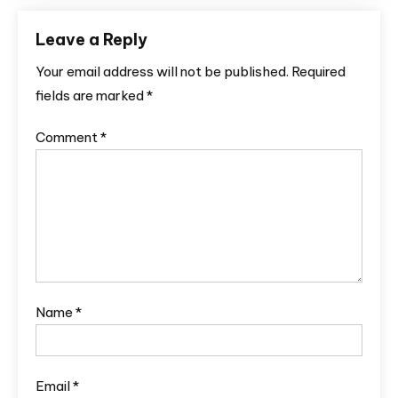
Leave a Reply
Your email address will not be published.
Required
fields are marked
*
Comment
*
Name
*
Email
*