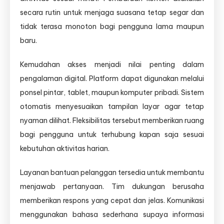
secara rutin untuk menjaga suasana tetap segar dan
tidak terasa monoton bagi pengguna lama maupun
baru.
Kemudahan akses menjadi nilai penting dalam
pengalaman digital. Platform dapat digunakan melalui
ponsel pintar, tablet, maupun komputer pribadi. Sistem
otomatis menyesuaikan tampilan layar agar tetap
nyaman dilihat. Fleksibilitas tersebut memberikan ruang
bagi pengguna untuk terhubung kapan saja sesuai
kebutuhan aktivitas harian.
Layanan bantuan pelanggan tersedia untuk membantu
menjawab pertanyaan. Tim dukungan berusaha
memberikan respons yang cepat dan jelas. Komunikasi
menggunakan bahasa sederhana supaya informasi