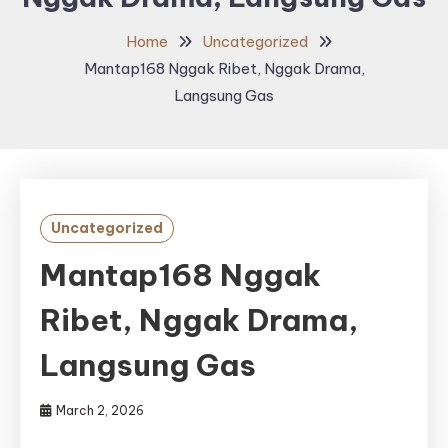
Home
Uncategorized
Mantap168 Nggak Ribet, Nggak Drama,
Langsung Gas
Uncategorized
Mantap168 Nggak
Ribet, Nggak Drama,
Langsung Gas
March 2, 2026