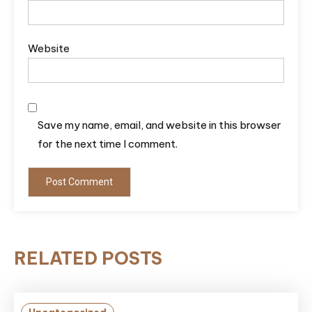
Website
Save my name, email, and website in this browser
for the next time I comment.
RELATED POSTS