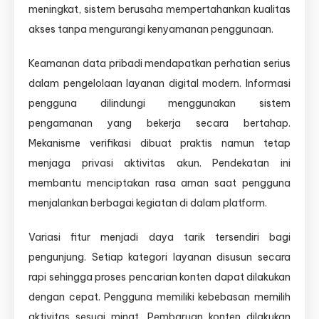
meningkat, sistem berusaha mempertahankan kualitas
akses tanpa mengurangi kenyamanan penggunaan.
Keamanan data pribadi mendapatkan perhatian serius
dalam pengelolaan layanan digital modern. Informasi
pengguna dilindungi menggunakan sistem
pengamanan yang bekerja secara bertahap.
Mekanisme verifikasi dibuat praktis namun tetap
menjaga privasi aktivitas akun. Pendekatan ini
membantu menciptakan rasa aman saat pengguna
menjalankan berbagai kegiatan di dalam platform.
Variasi fitur menjadi daya tarik tersendiri bagi
pengunjung. Setiap kategori layanan disusun secara
rapi sehingga proses pencarian konten dapat dilakukan
dengan cepat. Pengguna memiliki kebebasan memilih
aktivitas sesuai minat. Pembaruan konten dilakukan