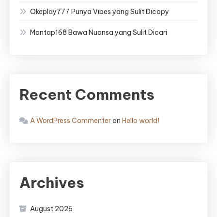
Okeplay777 Punya Vibes yang Sulit Dicopy
Mantap168 Bawa Nuansa yang Sulit Dicari
Recent Comments
A WordPress Commenter
on
Hello world!
Archives
August 2026