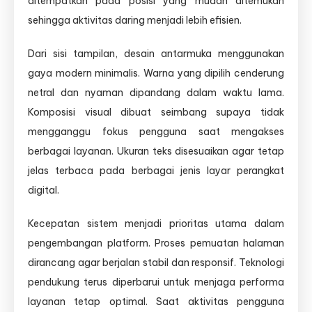
ditempatkan pada posisi yang mudah ditemukan
sehingga aktivitas daring menjadi lebih efisien.
Dari sisi tampilan, desain antarmuka menggunakan
gaya modern minimalis. Warna yang dipilih cenderung
netral dan nyaman dipandang dalam waktu lama.
Komposisi visual dibuat seimbang supaya tidak
mengganggu fokus pengguna saat mengakses
berbagai layanan. Ukuran teks disesuaikan agar tetap
jelas terbaca pada berbagai jenis layar perangkat
digital.
Kecepatan sistem menjadi prioritas utama dalam
pengembangan platform. Proses pemuatan halaman
dirancang agar berjalan stabil dan responsif. Teknologi
pendukung terus diperbarui untuk menjaga performa
layanan tetap optimal. Saat aktivitas pengguna