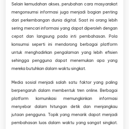
Selain kemudahan akses, perubahan cara masyarakat
mengonsumsi informasi juga menjadi bagian penting
dari perkembangan dunia digital. Saat ini orang lebih
sering mencari informasi yang dapat diperoleh dengan
cepat dan langsung pada inti pembahasan. Pola
konsumsi seperti ini mendorong berbagai platform
untuk menghadirkan pengalaman yang lebih efisien
sehingga pengguna dapat menemukan apa yang
mereka butuhkan dalam waktu singkat.
Media sosial menjadi salah satu faktor yang paling
berpengaruh dalam membentuk tren online. Berbagai
platform komunikasi memungkinkan informasi
menyebar dalam hitungan detik dan menjangkau
jutaan pengguna. Topik yang menarik dapat menjadi
pembahasan luas dalam waktu yang sangat singkat.