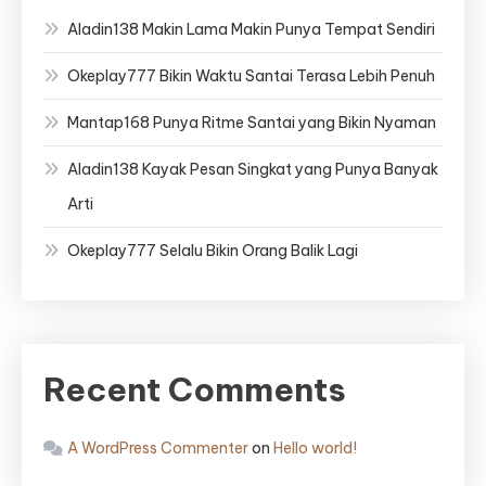
Aladin138 Makin Lama Makin Punya Tempat Sendiri
Okeplay777 Bikin Waktu Santai Terasa Lebih Penuh
Mantap168 Punya Ritme Santai yang Bikin Nyaman
Aladin138 Kayak Pesan Singkat yang Punya Banyak
Arti
Okeplay777 Selalu Bikin Orang Balik Lagi
Recent Comments
A WordPress Commenter
on
Hello world!