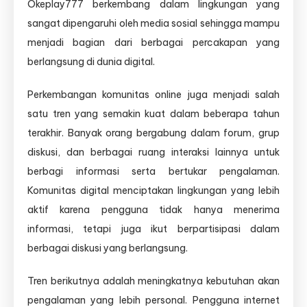
Okeplay777 berkembang dalam lingkungan yang
sangat dipengaruhi oleh media sosial sehingga mampu
menjadi bagian dari berbagai percakapan yang
berlangsung di dunia digital.
Perkembangan komunitas online juga menjadi salah
satu tren yang semakin kuat dalam beberapa tahun
terakhir. Banyak orang bergabung dalam forum, grup
diskusi, dan berbagai ruang interaksi lainnya untuk
berbagi informasi serta bertukar pengalaman.
Komunitas digital menciptakan lingkungan yang lebih
aktif karena pengguna tidak hanya menerima
informasi, tetapi juga ikut berpartisipasi dalam
berbagai diskusi yang berlangsung.
Tren berikutnya adalah meningkatnya kebutuhan akan
pengalaman yang lebih personal. Pengguna internet