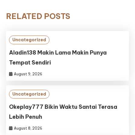
RELATED POSTS
Uncategorized
Aladin138 Makin Lama Makin Punya
Tempat Sendiri
August 9, 2026
Uncategorized
Okeplay777 Bikin Waktu Santai Terasa
Lebih Penuh
August 8, 2026