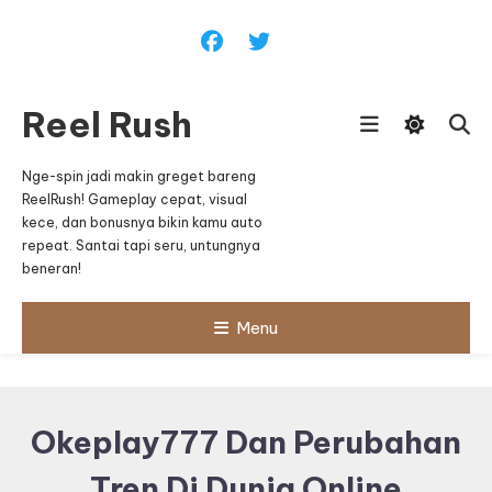
Skip
To
Content
Reel Rush
Nge-spin jadi makin greget bareng
ReelRush! Gameplay cepat, visual
kece, dan bonusnya bikin kamu auto
repeat. Santai tapi seru, untungnya
beneran!
Menu
Okeplay777 Dan Perubahan
Tren Di Dunia Online