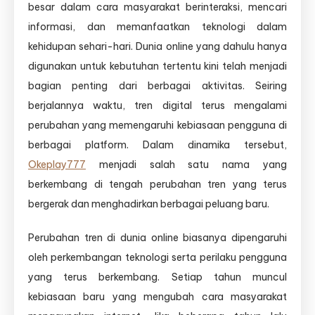
besar dalam cara masyarakat berinteraksi, mencari
informasi, dan memanfaatkan teknologi dalam
kehidupan sehari-hari. Dunia online yang dahulu hanya
digunakan untuk kebutuhan tertentu kini telah menjadi
bagian penting dari berbagai aktivitas. Seiring
berjalannya waktu, tren digital terus mengalami
perubahan yang memengaruhi kebiasaan pengguna di
berbagai platform. Dalam dinamika tersebut,
Okeplay777
menjadi salah satu nama yang
berkembang di tengah perubahan tren yang terus
bergerak dan menghadirkan berbagai peluang baru.
Perubahan tren di dunia online biasanya dipengaruhi
oleh perkembangan teknologi serta perilaku pengguna
yang terus berkembang. Setiap tahun muncul
kebiasaan baru yang mengubah cara masyarakat