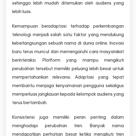
sehingga lebih mudah ditemukan oleh audiens yang
lebih luas.
Kemampuan beradaptasi terhadap perkembangan
teknologi menjadi salah satu faktor yang mendukung
keberlangsungan sebuah nama di dunia online. Inovasi
baru terus muncul dan memengaruhi cara masyarakat
berinteraksi. Platform yang mampu mengikuti
perubahan tersebut memiliki peluang lebih besar untuk
mempertahankan relevansi. Adaptasi yang tepat
membantu menjaga kenyamanan pengguna sekaligus
memperluas jangkauan kepada kelompok audiens yang
terus bertambah.
Konsistensi juga memiliki peran penting dalam
menghadapi perubahan tren. Banyak nama
mendapatkan perhatian besar ketika mengikuti tren