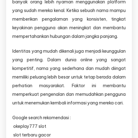
banyak orang lebih nyaman menggunakan platform
yang sudah mereka kenal. Ketika sebuah nama mampu
memberikan pengalaman yang konsisten, tingkat
keyakinan pengguna akan meningkat dan membantu
mempertahankan hubungan dalam jangka panjang.
Identitas yang mudah dikenali juga menjadi keunggulan
yang penting. Dalam dunia online yang sangat
kompetitif, nama yang sederhana dan mudah diingat
memiliki peluang lebih besar untuk tetap berada dalam
perhatian masyarakat. Faktor ini membantu
memperkuat pengenalan dan memudahkan pengguna
untuk menemukan kembali informasi yang mereka cari.
Google search rekomendasi :
okeplay777 slot
slot terbaru gacor