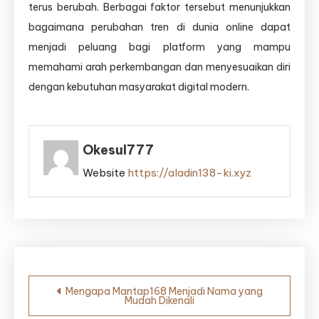
terus berubah. Berbagai faktor tersebut menunjukkan
bagaimana perubahan tren di dunia online dapat
menjadi peluang bagi platform yang mampu
memahami arah perkembangan dan menyesuaikan diri
dengan kebutuhan masyarakat digital modern.
Okesul777
Website
https://aladin138-ki.xyz
Post
Mengapa Mantap168 Menjadi Nama yang
Mudah Dikenali
navigation