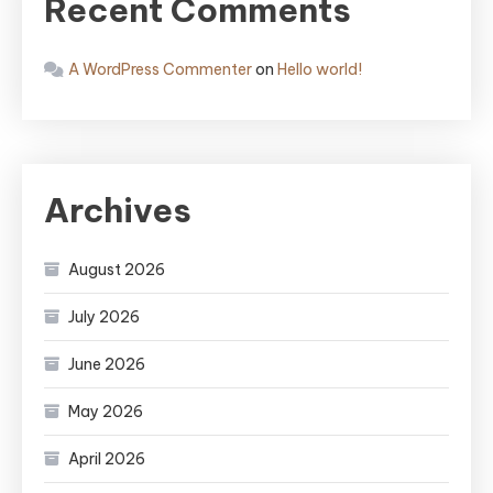
Recent Comments
A WordPress Commenter
on
Hello world!
Archives
August 2026
July 2026
June 2026
May 2026
April 2026