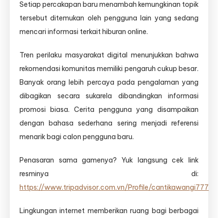
Setiap percakapan baru menambah kemungkinan topik
tersebut ditemukan oleh pengguna lain yang sedang
mencari informasi terkait hiburan online.
Tren perilaku masyarakat digital menunjukkan bahwa
rekomendasi komunitas memiliki pengaruh cukup besar.
Banyak orang lebih percaya pada pengalaman yang
dibagikan secara sukarela dibandingkan informasi
promosi biasa. Cerita pengguna yang disampaikan
dengan bahasa sederhana sering menjadi referensi
menarik bagi calon pengguna baru.
Penasaran sama gamenya? Yuk langsung cek link
resminya di:
https://www.tripadvisor.com.vn/Profile/cantikawangi777
Lingkungan internet memberikan ruang bagi berbagai