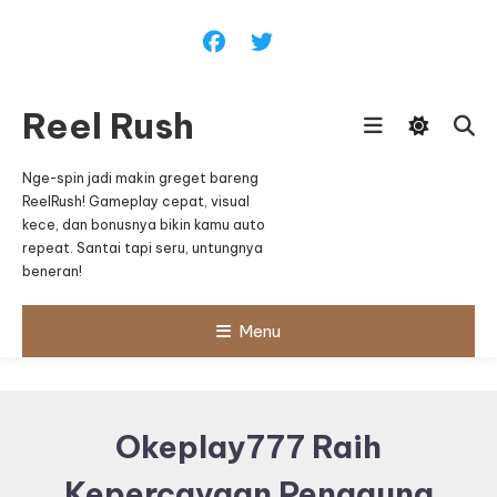
Skip
To
Content
Reel Rush
Nge-spin jadi makin greget bareng
ReelRush! Gameplay cepat, visual
kece, dan bonusnya bikin kamu auto
repeat. Santai tapi seru, untungnya
beneran!
Menu
Okeplay777 Raih
Kepercayaan Pengguna