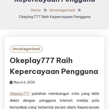
Home
Uncategorized
Okeplay777 Raih Kepercayaan Pengguna
Uncategorized
Okeplay777 Raih
Kepercayaan Pengguna
March 6, 2026
Okeplay777
perlahan membangun citra yang lebih
dekat dengan pengguna internet melalui pola
komunikasi yang terbentuk secara alami. Kepercayaan