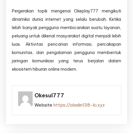
Pergerakan topik mengenai Okeplay777 mengikuti
dinamika dunia internet yang selalu berubah. Ketika
lebih banyak pengguna membicarakan suatu layanan,
peluang untuk dikenal masyarakat digital menjadi lebih
luas. Aktivitas pencarian informasi, percakapan
komunitas, dan pengalaman pengguna membentuk
jaringan komunikasi yang terus berjalan dalam
ekosistem hiburan online modern.
Okesul777
Website
https://aladin138-ki.xyz