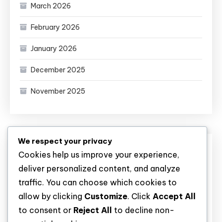
March 2026
February 2026
January 2026
December 2025
November 2025
We respect your privacy
Categories
Cookies help us improve your experience,
deliver personalized content, and analyze
Card Games
traffic. You can choose which cookies to
allow by clicking
Customize
. Click
Accept All
Gambling
to consent or
Reject All
to decline non-