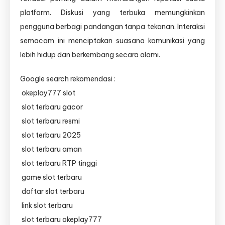
platform. Diskusi yang terbuka memungkinkan
pengguna berbagi pandangan tanpa tekanan. Interaksi
semacam ini menciptakan suasana komunikasi yang
lebih hidup dan berkembang secara alami.
Google search rekomendasi :
okeplay777 slot
slot terbaru gacor
slot terbaru resmi
slot terbaru 2025
slot terbaru aman
slot terbaru RTP tinggi
game slot terbaru
daftar slot terbaru
link slot terbaru
slot terbaru okeplay777