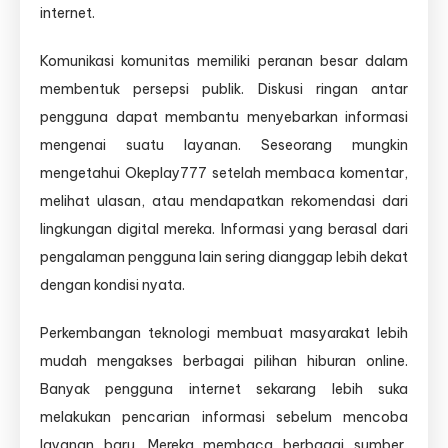
internet.
Komunikasi komunitas memiliki peranan besar dalam
membentuk persepsi publik. Diskusi ringan antar
pengguna dapat membantu menyebarkan informasi
mengenai suatu layanan. Seseorang mungkin
mengetahui Okeplay777 setelah membaca komentar,
melihat ulasan, atau mendapatkan rekomendasi dari
lingkungan digital mereka. Informasi yang berasal dari
pengalaman pengguna lain sering dianggap lebih dekat
dengan kondisi nyata.
Perkembangan teknologi membuat masyarakat lebih
mudah mengakses berbagai pilihan hiburan online.
Banyak pengguna internet sekarang lebih suka
melakukan pencarian informasi sebelum mencoba
layanan baru. Mereka membaca berbagai sumber,