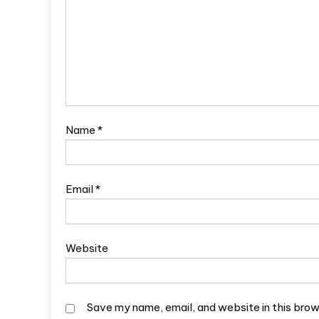
Name
*
Email
*
Website
Save my name, email, and website in this brow