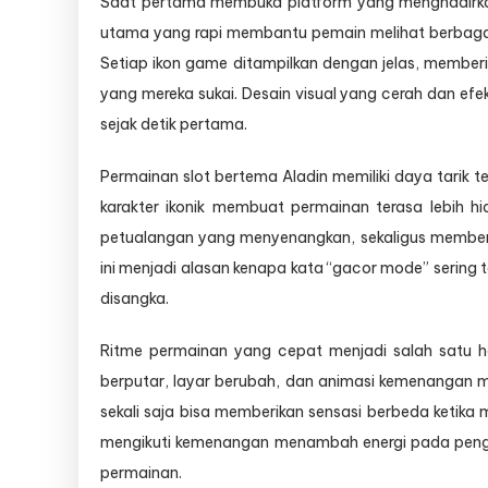
Saat pertama membuka platform yang menghadirkan
utama yang rapi membantu pemain melihat berbagai
Setiap ikon game ditampilkan dengan jelas, membe
yang mereka sukai. Desain visual yang cerah dan e
sejak detik pertama.
Permainan slot bertema Aladin memiliki daya tarik te
karakter ikonik membuat permainan terasa lebih
petualangan yang menyenangkan, sekaligus memberika
ini menjadi alasan kenapa kata “gacor mode” sering
disangka.
Ritme permainan yang cepat menjadi salah satu ha
berputar, layar berubah, dan animasi kemenangan 
sekali saja bisa memberikan sensasi berbeda ketik
mengikuti kemenangan menambah energi pada peng
permainan.