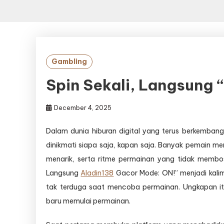
Gambling
Spin Sekali, Langsung
December 4, 2025
Dalam dunia hiburan digital yang terus berkemban
dinikmati siapa saja, kapan saja. Banyak pemain 
menarik, serta ritme permainan yang tidak membosa
Langsung
Aladin138
Gacor Mode: ON!” menjadi kalim
tak terduga saat mencoba permainan. Ungkapan 
baru memulai permainan.