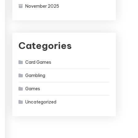
November 2025
Categories
Card Games
Gambling
Games
Uncategorized