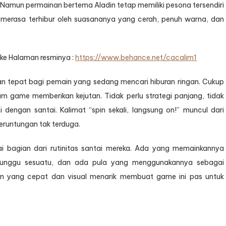
 Namun permainan bertema Aladin tetap memiliki pesona tersendiri
g merasa terhibur oleh suasananya yang cerah, penuh warna, dan
ke Halaman resminya :
https://www.behance.net/cacalim1
ihan tepat bagi pemain yang sedang mencari hiburan ringan. Cukup
lam game memberikan kejutan. Tidak perlu strategi panjang, tidak
dengan santai. Kalimat “spin sekali, langsung on!” muncul dari
runtungan tak terduga.
i bagian dari rutinitas santai mereka. Ada yang memainkannya
nunggu sesuatu, dan ada pula yang menggunakannya sebagai
inan yang cepat dan visual menarik membuat game ini pas untuk