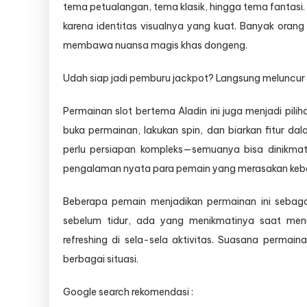
tema petualangan, tema klasik, hingga tema fantasi.
karena identitas visualnya yang kuat. Banyak oran
membawa nuansa magis khas dongeng.
Udah siap jadi pemburu jackpot? Langsung meluncur 
Permainan slot bertema Aladin ini juga menjadi pil
buka permainan, lakukan spin, dan biarkan fitur da
perlu persiapan kompleks—semuanya bisa dinikmati 
pengalaman nyata para pemain yang merasakan kebe
Beberapa pemain menjadikan permainan ini sebaga
sebelum tidur, ada yang menikmatinya saat me
refreshing di sela-sela aktivitas. Suasana perma
berbagai situasi.
Google search rekomendasi :