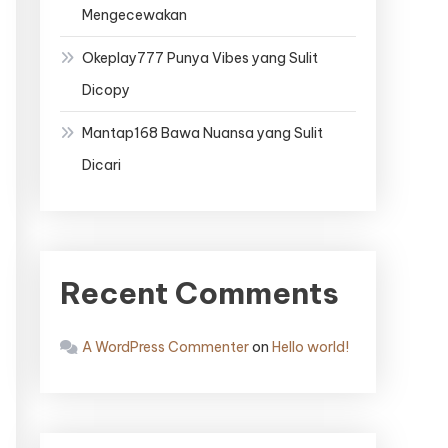
Mengecewakan
Okeplay777 Punya Vibes yang Sulit
Dicopy
Mantap168 Bawa Nuansa yang Sulit
Dicari
Recent Comments
A WordPress Commenter
on
Hello world!