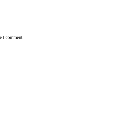
me I comment.