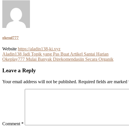
okesul777
Website
https://aladin138-ki.xyz
Post
Aladin138 Jadi Topik yang Pas Buat Artikel Santai Harian
Okeplay777 Mulai Banyak Direkomendasiin Secara Organik
navigation
Leave a Reply
Your email address will not be published.
Required fields are marked
Comment
*