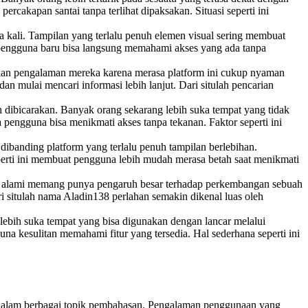
cakapan santai tanpa terlihat dipaksakan. Situasi seperti ini
a kali. Tampilan yang terlalu penuh elemen visual sering membuat
a pengguna baru bisa langsung memahami akses yang ada tanpa
ikan pengalaman mereka karena merasa platform ini cukup nyaman
n mulai mencari informasi lebih lanjut. Dari situlah pencarian
 dibicarakan. Banyak orang sekarang lebih suka tempat yang tidak
pengguna bisa menikmati akses tanpa tekanan. Faktor seperti ini
ibanding platform yang terlalu penuh tampilan berlebihan.
erti ini membuat pengguna lebih mudah merasa betah saat menikmati
an alami memang punya pengaruh besar terhadap perkembangan sebuah
i situlah nama Aladin138 perlahan semakin dikenal luas oleh
lebih suka tempat yang bisa digunakan dengan lancar melalui
a kesulitan memahami fitur yang tersedia. Hal sederhana seperti ini
e dalam berbagai topik pembahasan. Pengalaman penggunaan yang