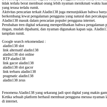
tidak terlalu berat membuat orang lebih nyaman menikmati waktu lu
yang terasa terlalu rumit.
Aktivitas pencarian terkait Aladin138 juga menunjukkan bahwa bany
berkembang lewat pengalaman pengguna yang natural dan percakapan ko
Aladin138 masuk dalam pencarian populer pengguna internet.
Perubahan tren digital sekarang memperlihatkan bahwa pengalaman p
ringan, mudah dipahami, dan nyaman digunakan kapan saja. Aladin13
tampilan rumit.
Google search rekomendasi :
aladin138 slot
link alternatif aladin138
aladin138 slot online
RTP aladin138
link gacor aladin138
aladin138 slot gacor
link terbaru aladin138
pragmatic aladin138
aladin138 zeus
Fenomena Aladin138 yang sekarang jadi spot digital yang makin g
Ketika sebuah platform berhasil membuat pengguna merasa nyaman lalu
di internet.