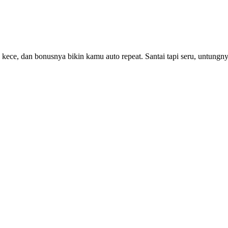
kece, dan bonusnya bikin kamu auto repeat. Santai tapi seru, untungn