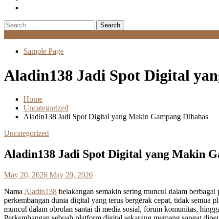
Search
for:
Menu
Sample Page
Aladin138 Jadi Spot Digital y
Home
Uncategorized
Aladin138 Jadi Spot Digital yang Makin Gampang Dibahas
Uncategorized
Aladin138 Jadi Spot Digital yang Makin 
May 20, 2026
May 20, 2026
Nama
Aladin138
belakangan semakin sering muncul dalam berbagai p
perkembangan dunia digital yang terus bergerak cepat, tidak semua 
muncul dalam obrolan santai di media sosial, forum komunitas, hingga
Perkembangan sebuah platform digital sekarang memang sangat dipeng