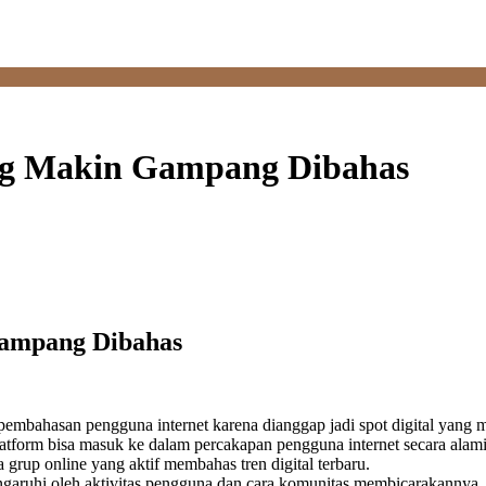
ang Makin Gampang Dibahas
Gampang Dibahas
embahasan pengguna internet karena dianggap jadi spot digital yang 
platform bisa masuk ke dalam percakapan pengguna internet secara ala
 grup online yang aktif membahas tren digital terbaru.
aruhi oleh aktivitas pengguna dan cara komunitas membicarakannya. B