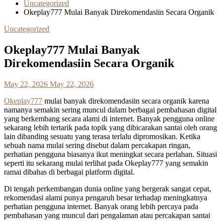
Uncategorized
Okeplay777 Mulai Banyak Direkomendasiin Secara Organik
Uncategorized
Okeplay777 Mulai Banyak
Direkomendasiin Secara Organik
May 22, 2026
May 22, 2026
Okeplay777
mulai banyak direkomendasiin secara organik karena
namanya semakin sering muncul dalam berbagai pembahasan digital
yang berkembang secara alami di internet. Banyak pengguna online
sekarang lebih tertarik pada topik yang dibicarakan santai oleh orang
lain dibanding sesuatu yang terasa terlalu dipromosikan. Ketika
sebuah nama mulai sering disebut dalam percakapan ringan,
perhatian pengguna biasanya ikut meningkat secara perlahan. Situasi
seperti itu sekarang mulai terlihat pada Okeplay777 yang semakin
ramai dibahas di berbagai platform digital.
Di tengah perkembangan dunia online yang bergerak sangat cepat,
rekomendasi alami punya pengaruh besar terhadap meningkatnya
perhatian pengguna internet. Banyak orang lebih percaya pada
pembahasan yang muncul dari pengalaman atau percakapan santai