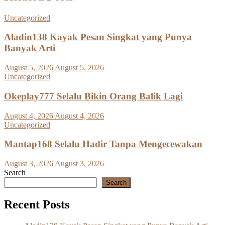
Uncategorized
Aladin138 Kayak Pesan Singkat yang Punya
Banyak Arti
August 5, 2026
August 5, 2026
Uncategorized
Okeplay777 Selalu Bikin Orang Balik Lagi
August 4, 2026
August 4, 2026
Uncategorized
Mantap168 Selalu Hadir Tanpa Mengecewakan
August 3, 2026
August 3, 2026
Search
Search
Recent Posts