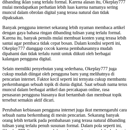
dibanding iklan yang terlalu formal. Karena alasan itu, Okeplay777
mulai mendapatkan perhatian lebih luas karena namanya sering
muncul dalam obrolan digital yang terasa natural dan tidak
dipaksakan.
Banyak pengguna internet sekarang lebih nyaman membaca artikel
dengan gaya bahasa ringan dibanding tulisan yang terlalu formal.
Karena itu, banyak penulis mulai membuat konten yang terasa lebih
santai agar pembaca tidak cepat bosan. Dalam kondisi seperti ini,
Okeplay777 dianggap cocok karena pembahasannya mudah
dipahami dan tidak terlalu rumit untuk diikuti oleh berbagai
kalangan pengguna digital.
Selain memiliki penyebutan yang sederhana, Okeplay777 juga
cukup mudah diingat oleh pengguna baru yang melihatnya di
pencarian internet. Faktor kecil seperti ini ternyata cukup membantu
perkembangan sebuah topik di dunia digital. Saat sebuah nama terus
muncul dalam berbagai artikel dan percakapan online, rasa
penasaran pengguna biasanya ikut bertambah dan membuat topik
tersebut semakin aktif dicari.
Perubahan kebiasaan pengguna internet juga ikut memengaruhi cara
sebuah nama berkembang di mesin pencarian. Sekarang banyak
orang lebih tertarik pada pembahasan yang terasa natural dibanding
tulisan yang terlalu penuh susunan formal. Dalam pola seperti ini,