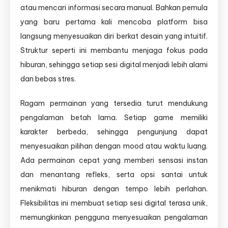
atau mencari informasi secara manual. Bahkan pemula
yang baru pertama kali mencoba platform bisa
langsung menyesuaikan diri berkat desain yang intuitif.
Struktur seperti ini membantu menjaga fokus pada
hiburan, sehingga setiap sesi digital menjadi lebih alami
dan bebas stres.
Ragam permainan yang tersedia turut mendukung
pengalaman betah lama. Setiap game memiliki
karakter berbeda, sehingga pengunjung dapat
menyesuaikan pilihan dengan mood atau waktu luang.
Ada permainan cepat yang memberi sensasi instan
dan menantang refleks, serta opsi santai untuk
menikmati hiburan dengan tempo lebih perlahan.
Fleksibilitas ini membuat setiap sesi digital terasa unik,
memungkinkan pengguna menyesuaikan pengalaman