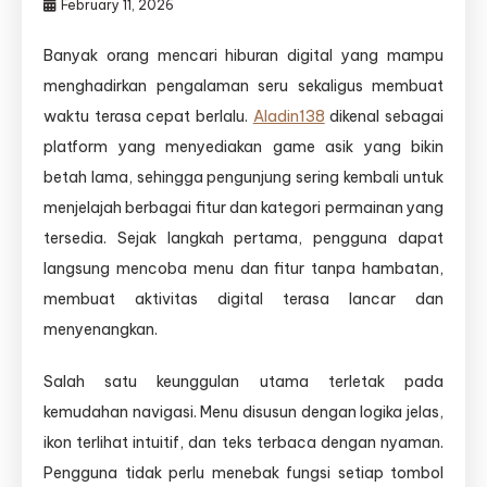
February 11, 2026
Banyak orang mencari hiburan digital yang mampu
menghadirkan pengalaman seru sekaligus membuat
waktu terasa cepat berlalu.
Aladin138
dikenal sebagai
platform yang menyediakan game asik yang bikin
betah lama, sehingga pengunjung sering kembali untuk
menjelajah berbagai fitur dan kategori permainan yang
tersedia. Sejak langkah pertama, pengguna dapat
langsung mencoba menu dan fitur tanpa hambatan,
membuat aktivitas digital terasa lancar dan
menyenangkan.
Salah satu keunggulan utama terletak pada
kemudahan navigasi. Menu disusun dengan logika jelas,
ikon terlihat intuitif, dan teks terbaca dengan nyaman.
Pengguna tidak perlu menebak fungsi setiap tombol