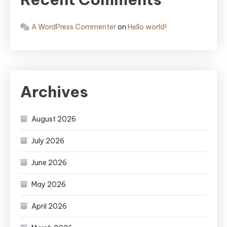
A WordPress Commenter
on
Hello world!
Archives
August 2026
July 2026
June 2026
May 2026
April 2026