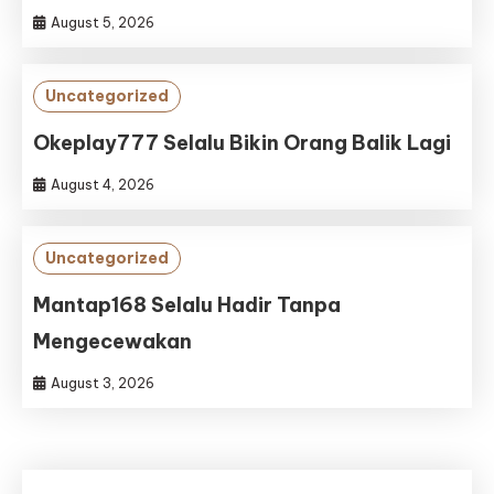
August 5, 2026
Uncategorized
Okeplay777 Selalu Bikin Orang Balik Lagi
August 4, 2026
Uncategorized
Mantap168 Selalu Hadir Tanpa
Mengecewakan
August 3, 2026