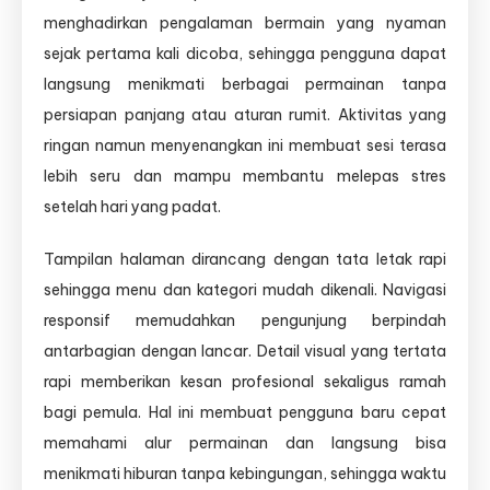
menghadirkan pengalaman bermain yang nyaman
sejak pertama kali dicoba, sehingga pengguna dapat
langsung menikmati berbagai permainan tanpa
persiapan panjang atau aturan rumit. Aktivitas yang
ringan namun menyenangkan ini membuat sesi terasa
lebih seru dan mampu membantu melepas stres
setelah hari yang padat.
Tampilan halaman dirancang dengan tata letak rapi
sehingga menu dan kategori mudah dikenali. Navigasi
responsif memudahkan pengunjung berpindah
antarbagian dengan lancar. Detail visual yang tertata
rapi memberikan kesan profesional sekaligus ramah
bagi pemula. Hal ini membuat pengguna baru cepat
memahami alur permainan dan langsung bisa
menikmati hiburan tanpa kebingungan, sehingga waktu