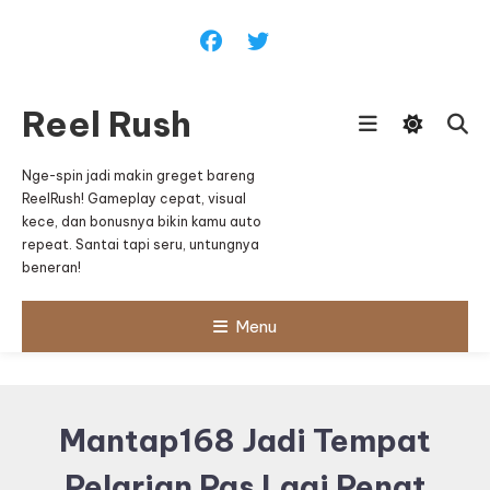
Skip
To
Content
Reel Rush
Nge-spin jadi makin greget bareng
ReelRush! Gameplay cepat, visual
kece, dan bonusnya bikin kamu auto
repeat. Santai tapi seru, untungnya
beneran!
Menu
Mantap168 Jadi Tempat
Pelarian Pas Lagi Penat