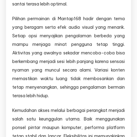
santai terasa lebih optimal.
Pilihan permainan di Mantap168 hadir dengan tema
yang beragam serta efek audio visual yang menarik.
Setiap opsi menyajikan pengalaman berbeda yang
mampu menjaga minat pengguna tetap tinggi.
Aktivitas yang awalnya sekadar mencoba-coba bisa
berkembang menjadi sesi lebih panjang karena sensasi
nyaman yang muncul secara alami. Variasi konten
memastikan waktu luang tidak membosankan dan
tetap menyenangkan, sehingga pengalaman bermain
terasa lebih hidup.
Kemudahan akses melalui berbagai perangkat menjadi
salah satu keunggulan utama. Baik menggunakan
ponsel pintar maupun komputer, performa platform
tetap stabil dan lancar. Fleksibilitas ini memungkinkan