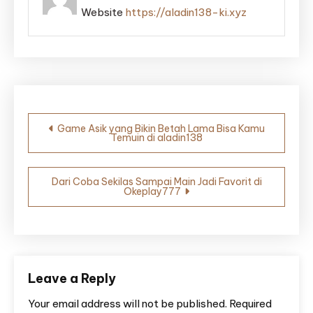
Website
https://aladin138-ki.xyz
Post
Game Asik yang Bikin Betah Lama Bisa Kamu
Temuin di aladin138
navigation
Dari Coba Sekilas Sampai Main Jadi Favorit di
Okeplay777
Leave a Reply
Your email address will not be published.
Required